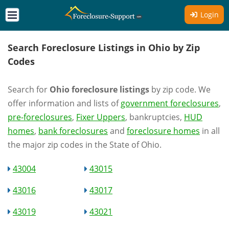
Login
Search Foreclosure Listings in Ohio by Zip
Codes
Search for
Ohio foreclosure listings
by zip code. We
offer information and lists of
government foreclosures
,
pre-foreclosures
,
Fixer Uppers
, bankruptcies,
HUD
homes
,
bank foreclosures
and
foreclosure homes
in all
the major zip codes in the State of Ohio.
43004
43015
43016
43017
43019
43021